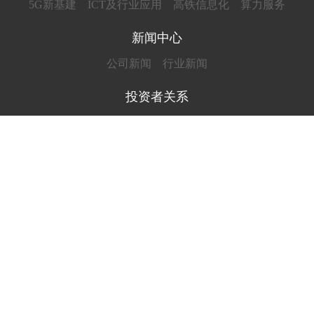
5G新基建
ICT及行业应用
高铁信息化
算力服务
新闻中心
公司新闻
行业新闻
投资者关系
企业公示
互动交流
人才招聘
用人理念
招聘信息
联系我们
联系方式
COPYRIGHT © 2025 广脉科技股份有限公司 版权所有 部
分图片素材来源于网络，如有侵权请联系我们立即删除
浙