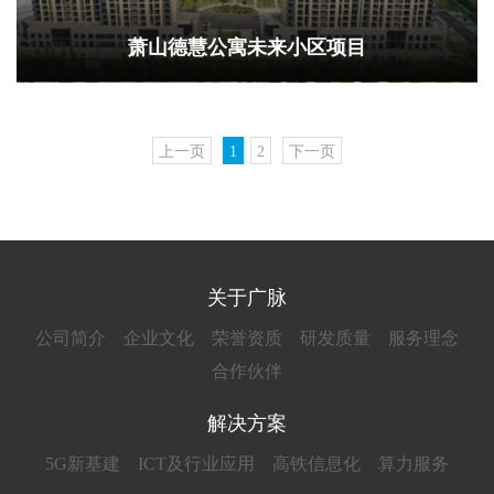
萧山德慧公寓未来小区项目
上一页
1
2
下一页
关于广脉
公司简介
企业文化
荣誉资质
研发质量
服务理念
合作伙伴
解决方案
5G新基建
ICT及行业应用
高铁信息化
算力服务