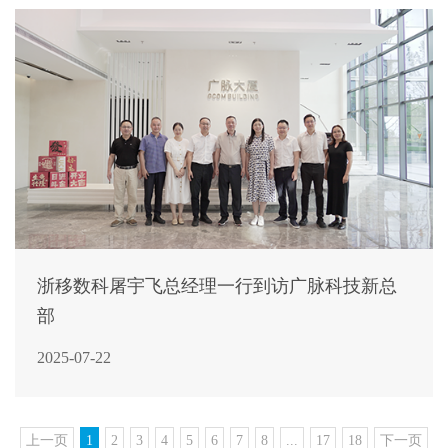
浙移数科屠宇飞总经理一行到访广脉科技新总
部
2025-07-22
上一页
1
2
3
4
5
6
7
8
...
17
18
下一页