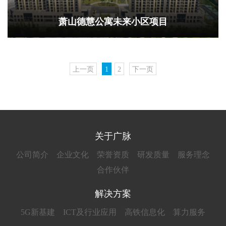
萧山德慧公寓未来小区项目
上一页
1
2
下一页
关于广脉
公司简介
企业文化
荣誉资质
研发质量
服务理念
合作伙伴
解决方案
5G新基建
ICT及行业应用
高铁信息化
算力服务