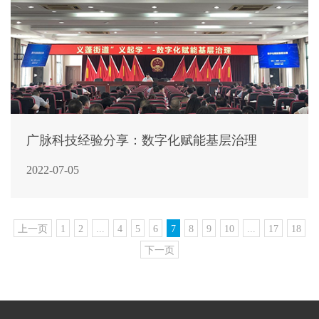
广脉科技经验分享：数字化赋能基层治理
2022-07-05
上一页
1
2
...
4
5
6
7
8
9
10
...
17
18
下一页