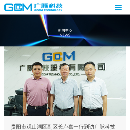
贵阳市观山湖区副区长卢嘉一行到访广脉科技