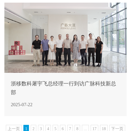
浙移数科屠宇飞总经理一行到访广脉科技新总
部
2025-07-22
上一页
1
2
3
4
5
6
7
8
...
17
18
下一页