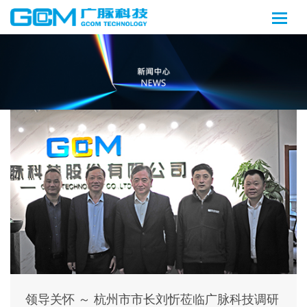
领导关怀 ～ 杭州市市长刘忻莅临广脉科技调研