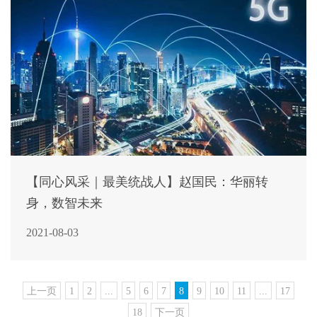
【同心风采｜最美统战人】赵国民：华丽转
身，数智未来
2021-08-03
上一页
1
2
...
5
6
7
8
9
10
11
...
17
18
下一页