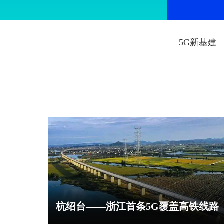
5G新基建
杭绍台——浙江首条5G覆盖高铁线路