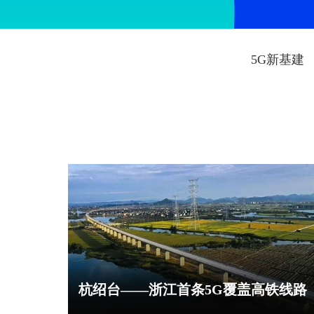
5G新基建
杭绍台——浙江首条5G覆盖高铁线路