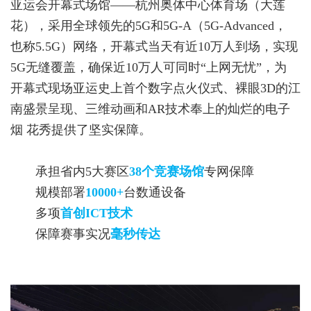
亚运会开幕式场馆——杭州奥体中心体育场（大莲
花），采用全球领先的5G和5G-A（5G-Advanced，
也称5.5G）网络，开幕式当天有近10万人到场，实现
5G无缝覆盖，确保近10万人可同时“上网无忧”，为
开幕式现场亚运史上首个数字点火仪式、裸眼3D的江
南盛景呈现、三维动画和AR技术奉上的灿烂的电子
烟 花秀提供了坚实保障。
承担省内5大赛区
38个竞赛场馆
专网保障
规模部署
10000+
台数通设备
多项
首创ICT技术
保障赛事实况
毫秒传达